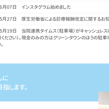
06月07日
インスタグラム始めました
05月27日
厚生労働省による診療報酬改定に関するお
05月19日
当院連携タイムス（駐車場）がキャッシュレス
意ください）。現金のみの方はグリーンタウンのほうの駐車
。
02月04日
自費診療で 減量相談外来 と シナール＋
 を開始しました
01月23日
「毎週水曜日」 午前診（９時３０分〜１２時３
んに
ます
指します。
10月06日
発熱・感染症が疑われる方へのお願いです
04月28日
足・爪サロン さるく に関する新店舗のお