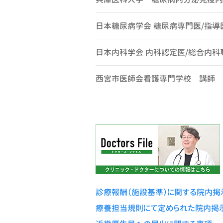
日本糖尿病学会 糖尿病専門医/指導
日本内科学会 内科認定医/総合内科
西宮市医師会看護専門学校 講師
日本内科学会 学術評議員（近畿支
日本糖尿病学会 学術評議員（全国）
日本老年病学会 代議員（全国）
日本先進糖尿病治療・1型糖尿病研究
診療報酬（施設基準）に関する院内掲
療養担当規則にて定められた院内掲
兵庫県糖尿病対策推進会議 幹事