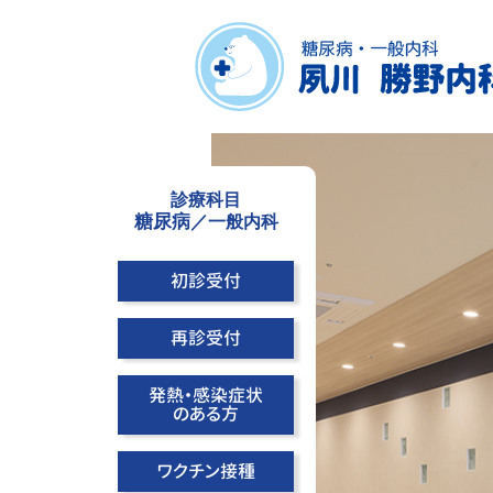
診療科目
糖尿病
／一般内科
初診受付
再診受付
発熱・感染症状
のある方
ワクチン接種