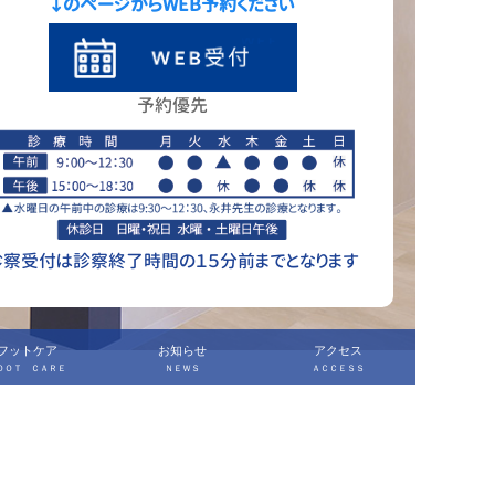
↓のページからWEB予約ください
予約優先
診察受付は診察終了時間の１５分前までとなります
フットケア
お知らせ
アクセス
ＯＯＴ ＣＡＲＥ
ＮＥＷＳ
ＡＣＣＥＳＳ