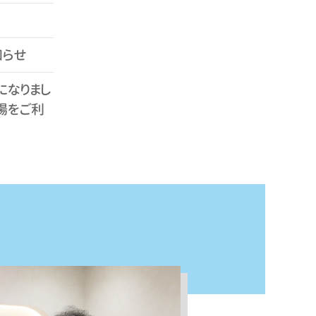
知らせ
になりまし
場をご利
トランサ
０分）を行
知らせ