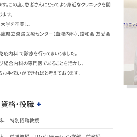
す。この度、患者さんにとってより身近なクリニックを開
04月18日
糖尿病・高血圧・脂質異常症にて通院中の患
ります。
の改定に関する大切なお知らせです
科大学を卒業し、
02月03日
ワクチン接種に関するお願いです
兵庫県立淡路医療センター（血液内科）、讃和会 友愛会
01月29日
血糖値・血圧・コレステロールなど少しでも気
疫内科 で診療を行ってまいりました。
軽にご相談ください。
び総合内科の専門医であることを活かし、
11月13日
診察患者さんの年齢につきまして
るお手伝いができればと考えております。
資格・役職
科 特別招聘教授
科 前准教授／リハビリテーション学部 前教授