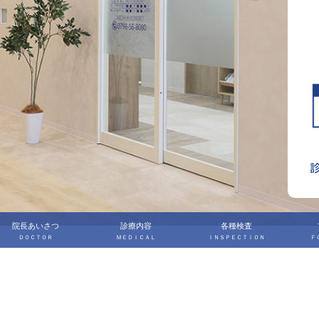
院長あいさつ
診療内容
各種検査
ＤＯＣＴＯＲ
ＭＥＤＩＣＡＬ
ＩＮＳＰＥＣＴＩＯＮ
Ｆ