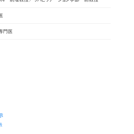
医
専門医
部）
会 世話人
示
示