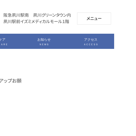
阪急夙川駅南 夙川グリーンタウン内
メニュー
夙川駅前イズミメディカルモール１階
ケア
お知らせ
アクセス
ＣＡＲＥ
ＮＥＷＳ
ＡＣＣＥＳＳ
ーアップお願